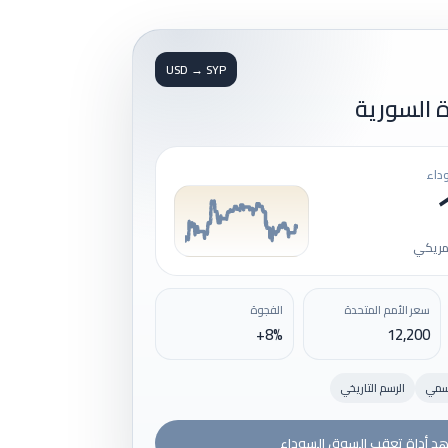
USD → SYP
 السورية
داء
سعر الأمم المتحدة
الفجوة
+8%
12,200
رسمي
الرسم التاريخي
د أداة تعقب السوق السوداء