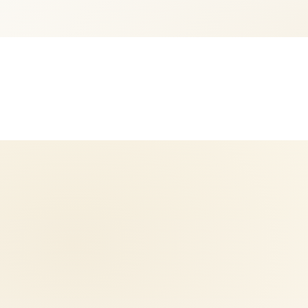
نمتلك فهمًا دقيقًا لكيفية التأثير على السياسات ودعم الشركات، وننتج تحليلات عالية الجودة حظت باعتراف المؤسسات الفكرية والإعلامية الرائدة حول العالم. يمتد فريقنا عبر
 مباشر مع الواقع، ويمنحنا فهمًا حقيقيًا لاحتياجات