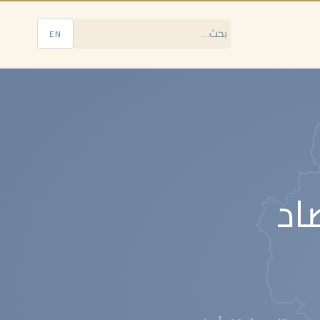
EN
اد