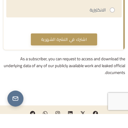
الانكليزية
As a subscriber, you can request to access and download the
underlying data of any of our publicly available work and leaked official
documents.
T
W
I
L
X
F
e
h
n
i
-
a
l
a
s
n
t
c
e
t
t
k
w
e
كرم شعار للاستشارات المحدودة | جميع الحقوق محفوظة © 2026