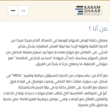
خطي
لى
EN
لمحتوى
من أنا ؟
بصفتي حلقة الوصل للمهام اليومية في الشركة، أقدّم مزيجًا فريدًا من
الخبرة التقنية والرؤية الإبداعية لبيئة العمل المتغيرة بشكل متكرر.
قدرتي على التعامل مع مهامٍ متعددةٍ بمواعيد تسليم متباينة تمكنني من
ضمان المهام بسلاسة. كما أن شهادة “مساعدٍ مُجاز في الاقتصاد” تعزز
مهاراتي التحليلية، ما يجعلني جزءًا لا يتجزأ من الفريق.
مع أكثر من عشر سنواتٍ من الخبرة كمسؤول مراقبة وتقييم “MEAL” في
شمال غرب سوريا، صقلتُ دقة انتباهي ونميت موهبتي في قيادة فرقٍ
مميزةٍ، مع القدرة على التنقل بكفاءةٍ في بيئةٍ تتسم بالديناميكية.
أبرزُ في المواقف التنافسية التي تتطلب تعلم مهارات جديدة، وتبادل الخبرات،
والتعاون الفعّال مع الزملاء، وهي عوامل جوهرية لتعزيز ثقافة عملٍ صحيةٍ
وتحقيق نتائج متميزة.