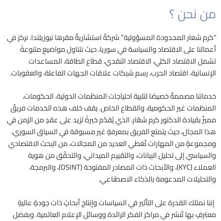
r
من نحن ؟
“كرم شعار المحدودة المسؤولية” شركةٌ استشاريةٌ مقرها نيوزيلندا. نركز في
أعمالنا على الاقتصاد والسياسة في سوريا، حيث نتناول مواضيعَ متنوعةً
تشمل الاقتصاد الكلي، الاقتصاد النقدي، قطاع الطاقة، المساعدات
الإنسانية، اقتصاد الحرب، رسم شبكات علاقات الجهات الفاعلة، والعقوبات.
خدماتنا مصممةٌ خصيصًا لتلبية احتياجات المنظمات الدولية، الحكومات،
المنظمات غير الحكومية، والقطاع الخاص. يقف خلف هذه الخدمات فريقٌ
مميزٌ بقيادة الدكتور كرم شعّار، الذي يُقدّم خبرةً تزيد على عقدٍ من الزمن في
هذا المجال، حيث يتمتع الفريق بمعرفةٍ غير مسبوقة في السياق السوري،
ومجموعةٍ من المهارات تُغطي العديد من المجالات، من البحث الاقتصادي
والسياسي إلى تحليل البيانات، والتقييم الميداني، والتحقّق من هوية
العملاء (KYC)، والأبحاث ذات المصادر المفتوحة (OSINT)، والبرمجة،
والتحليلات المدعومة بالذكاء الاصطناعي.
إننا نمتلك القدرة على التأثير في السياسات وإنتاج أبحاثٍ ذات جودةٍ عاليةٍ
معترفٍ بها تُنشر في مراكز الفكر الرائدة ووسائل الإعلام العالمية. وبفضل