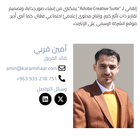
إتقاني لـ “Adobe Creative Suite” يمكنني من إنشاء صور جذابة، وتصميم
تقارير ذات تأثيرٍ كبيرٍ، وإنتاج محتوى إعلاميٍّ اجتماعي فعّال. كما أنني أُدير
موقع الشركة الرسمي على الإنترنت.
أمين قربي
قائد الفريق
amin@karamshaar.com
+963 933 218 751
وسائل التواصل
L
X
i
-
n
t
k
w
e
i
d
t
i
t
n
e