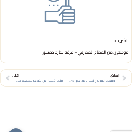
الشريحة:
موظفين من القطاع المصرفي – غرفة تجارة دمشق
ext
Prev
السابق
التالي
الاقتصاد السياسي لسوريا من عام ١٩٧٠ لليوم وانعكاساته على إعادة الاعمار اليوم
ريادة الأعمال في بيئة غير مستقرة: كيفية بناء شركات صغيرة في ظروف اقتصادية صعبة