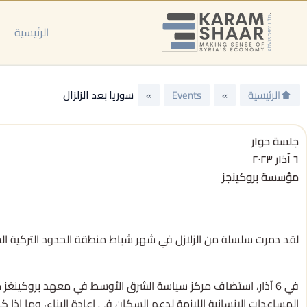
خطي
لى
الرئيسية
لمحتوى
الرئيسية
»
Events
»
سوريا بعد الزلزال
جلسة حوار
٦ آذار ٢٠٢٣
مؤسسة بروكينجز
لقد دمرت سلسلة من الزلازل في شهر شباط منطقة الحدود التركية السو
في 6 آذار، استضاف مركز سياسة الشرق الأوسط في معهد بروكينغز من
المساعدات الإنسانية اللازمة لدعم السكان في إعادة البناء، وما إذا ك