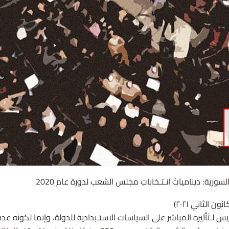
ورية: دينامياتُ انـتـخاباتِ مجلس الشعب لدورة عام 2020
يس لـتَأثيره المباشر على السياسات الاستـبدادية للدولة، وإنما لكونه 