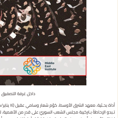
داخل غرفة التصفيق الس
أداة بحـثية، معهد الشرق الأوسط، كؤم شعار وسامي عقيل (١٤ يناير/كانون الثاني ٢٠٢١)
تـبدو الإحاطةُ بـتركيبة مجلس الشعب السوريِّ على قدرٍ من الأهمية، ل