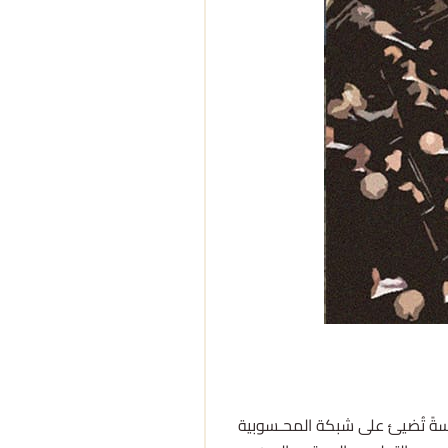
عدسةً تُضيئ على شبكة المحـسوبية