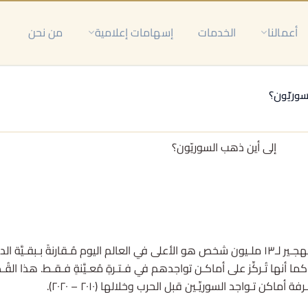
أعمالنا
الخدمات
إسهامات إعلامية
من نحن
سوريّون؟
إلى أين ذهب السوريّون؟
تمَّ تَـهجـير أكـثر مِن نصف السوريِّـين من بـيوتهم بسبـب الحرب. هذا التَّـهجـير لـ١٣ ملـيون شخص هو الأعلى في العالم الي
. كما أنها تُـركِّز على أماكـن تواجدهم في فـتـرةٍ مُعـيَّنةٍ فـقـط. هذا القُـ
كن تـواجد السوريِّـين قبل الحرب وخلالها (٢٠١٠ – ٢٠٢٠).