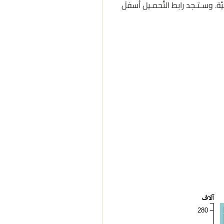
َّة. وسـتـجد رابط التَّحمـيل أسفلَ