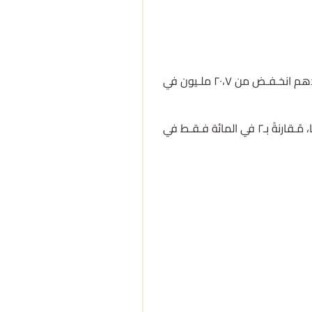
فـيما هـرب الملايـين، وبالرغم مِنَ الزيادة الطبـيعـيَّة في السكان نـتـيجةً لزيادة الولادات عن الوفَـيات، إلا أنَّ عـددَ السوريِّـين المُـقـيمين في بلـدهم انخـفـض من ٢٠،٧ ملـيون في
وبصورةٍ أوَّلِـيَّةٍ، فإنَّ المُتَـنـقِّـلَ بين شوارع سـوريا مؤخـرًا سوف يلحظ أنَّ أربـعـين مِن كلِّ مائـة فـردٍ يـمرُّون به قـد يكونوا من المُهجَّـرين داخِـلـيًّا، مُـقارنةً بـ٢ في المائة فـقـط في