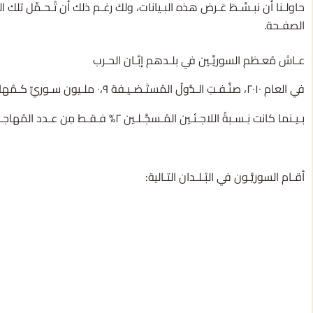
حاولـنا أن نبـسِّـطَ عَـرض هذه البـيانات، ولكَ رغـم ذلك أن تُـحـمِّل تلك 
الصفـحة.
عـاش مُعـظم السوريِّـين في بلـدهم إبَّـان الحـرب
في العام ٢٠١٠، صنَّـفـتِ الـدُّولُ المُستَـضـيـفة ٠،٩ ملـيون سـوريٍّ كـمُهاجرين، وهو ما نِسـبـته ٤% مِن إجمالي عـدد السوريِّـين. (أ) [١]
بـيـنما كانت نِـسـبةُ اللاجـئـين المُـسجَّـلـين ٢% فـقـط مِن عـدد المُهاجـرين، أيْ ما يُعادل ١٨،٥ ألـف شخص.
أقـام السوريُّـون في البُـلـدان التـالية: