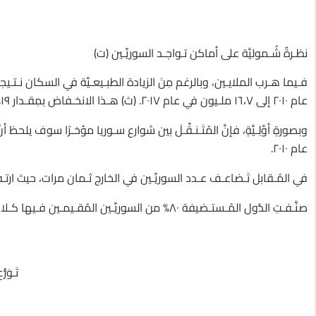
نظـرةٌ شُـموليَّة على أماكن تـواجـد السوريِّـين (ت)
عام ٢٠١٠ إلى ١٦،٧ ملـيون في عام ٢٠١٧. (ث) هـذا الانخـفاض بمِقـدار ١٩% هو الأعلى في العالم خلال هذه الفـتـرة.
عام ٢٠١٠.
في المُـقابل تَـضاعـف عـدد السوريِّـين في الخارج ثـمان مرات، حيث ارتـفع من ٠،٩ ملـيون في عام ٢٠١٠ إلى ٧،٨ ملـيون في ع
صنَّـفـتِ الدُّول المُـستـضيفة ٨٠% من السوريِّـين المُقـيمـين فـيها كـلاجـئـين في عام ٢٠١٧، مُـقارنةً بنسـبة ٢% فـقـط في عام ٢٠١٠.
تَـوَ