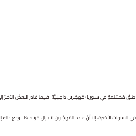
َ مُخـتـلفةٍ في سـوريا (مُهجَّـرين داخِـلِـيًّا)، فـيما غادر البعضُ الآخـرُ إلى
 في السنوات الأخيرة، إلا أنَّ عـدد المُهجَّـرين لا يـزال مُرتـفـعًا. نرجِـع ذل