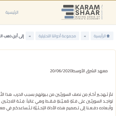
خطي
لى
الرئيسية
لمحتوى
الرأيسية
»
مجموعة أدواتنا التحليلية
»
إلى أين ذهب ال
معهد الشرق الأوسط
20/06/2020
تواجـد السوريِّـين على فـئةٍ مُعـيَّـنةٍ فـقـط وهي غالباً: فِـئـة اللاجئـين
وأبـعاده دفـعـنا إلى تـصميم هذه الأداة البُحـثـيَّة لـتُـساعدكم في معـرفة أما