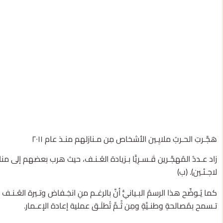
هَجَّـرتِ الحـربُ ملايِـين الأشخاص مِن مـنازلهم منـذ عام ٢٠١١
زاد عـددُ المُهجَّـرين قَـسـرِيًّا بـزيادة العُـنـف، حيث هرب بعضهم إلى مناطـق
لاجـئـين). (ب)
​كما يُـوضِّح هذا الرسمُ البـيانيُّ أنَّ بالرغـم منِ انخِـفاض وتـيرة العُـنـف
تـسمح بمُصالحةٍ وطنـيَّةٍ ومِن ثُـمَّ تُطلَـق عملية إعادة الإعـمار.