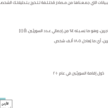
البـيانات التي جمـعـناها من مـصادرَ مُختـلـفة لـتـخرج بـتـحليلاتـكَ الشخصـي
دُول إقامة السوريِّـين في عام ٢٠١٠