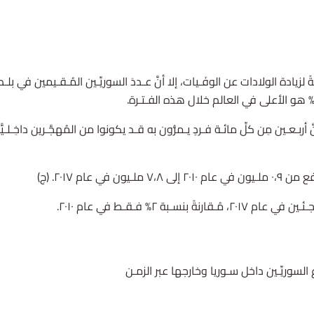
ام ٢٠١٧. (ج)
زُّع السوريِّـين داخل سـوريا وخارجها عبر الزمـن