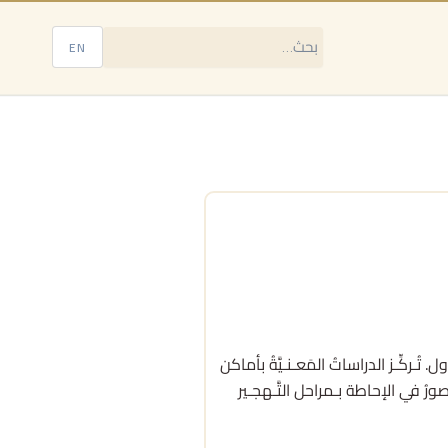
EN
وم مُـقارنةً بـبقـيَّة الدول. تُـركِّـز الدراساتُ المَعـنـيَّةُ بأماكن
صورُ في الإحاطة بـمراحل التَّـهجـير