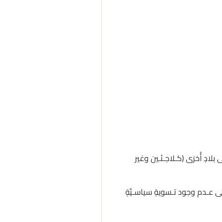
 بلادٍ أُخرَى (كـلاجـئـين وغير
ك إلى عـدم وجود تـسويةٍ سياسـيَّةٍ