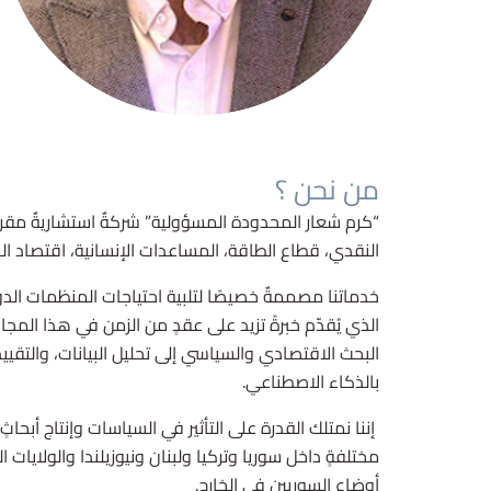
من نحن ؟
“كرم شعار المحدودة المسؤولية” شركةٌ استشاريةٌ مقرها
النقدي، قطاع الطاقة، المساعدات الإنسانية، اقتصاد ا
خدماتنا مصممةٌ خصيصًا لتلبية احتياجات المنظمات الد
الذي يُقدّم خبرةً تزيد على عقدٍ من الزمن في هذا ال
بالذكاء الاصطناعي.
إننا نمتلك القدرة على التأثير في السياسات وإنتاج أبحا
مختلفةٍ داخل سوريا وتركيا ولبنان ونيوزيلندا والولايات
أوضاع السوريين في الخارج.