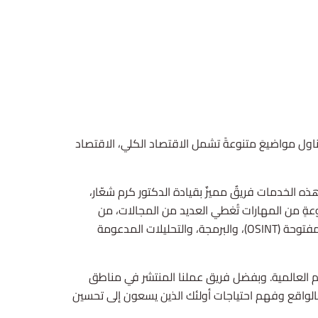
ناول مواضيعَ متنوعةً تشمل الاقتصاد الكلي، الاقتصاد
 الخدمات فريقٌ مميزٌ بقيادة الدكتور كرم شعّار،
عةٍ من المهارات تُغطي العديد من المجالات، من
البحث الاقتصادي والسياسي إلى تحليل البيانات، والتقييم الميداني، والتحقّق من هوية العملاء (KYC)، والأبحاث ذات المصادر المفتوحة (OSINT)، والبرمجة، والتحليلات المدعومة
إعلام العالمية. وبفضل فريق عملنا المنتشر في مناطق
قٍ بالواقع وفهم احتياجات أولئك الذين يسعون إلى تحسين