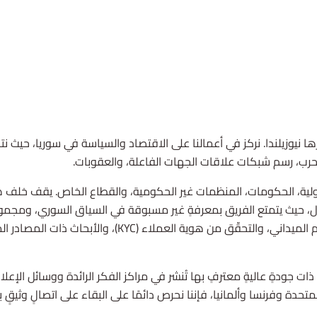
 نيوزيلندا. نركز في أعمالنا على الاقتصاد والسياسة في سوريا، حيث نت
لحرب، رسم شبكات علاقات الجهات الفاعلة، والعقوبات.
ولية، الحكومات، المنظمات غير الحكومية، والقطاع الخاص. يقف خلف هذه
مجال، حيث يتمتع الفريق بمعرفةٍ غير مسبوقة في السياق السوري، ومجمو
ثٍ ذات جودةٍ عاليةٍ معترفٍ بها تُنشر في مراكز الفكر الرائدة ووسائل ال
 المتحدة وفرنسا وألمانيا، فإننا نحرص دائمًا على البقاء على اتصالٍ وثي