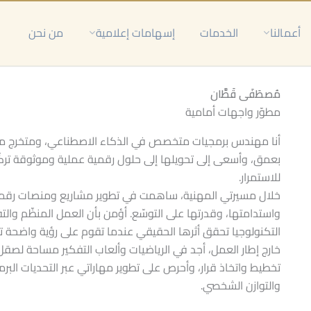
أعمالنا
الخدمات
إسهامات إعلامية
من نحن
مُصطَفَى قَطَّان
مطوّر واجهات أمامية
أنا مهندس برمجيات متخصص في الذكاء الاصطناعي، ومتخرج 
بعمق، وأسعى إلى تحويلها إلى حلول رقمية عملية وموثوقة ترك
للاستمرار.
خلال مسيرتي المهنية، ساهمت في تطوير مشاريع ومنصات رقمي
واستدامتها، وقدرتها على التوسّع. أؤمن بأن العمل المنظّم وال
التكنولوجيا تحقق أثرها الحقيقي عندما تقوم على رؤية واضحة تم
خارج إطار العمل، أجد في الرياضيات وألعاب التفكير مساحة لصقل 
تخطيط واتخاذ قرار، وأحرص على تطوير مهاراتي عبر التحديات البر
والتوازن الشخصي.