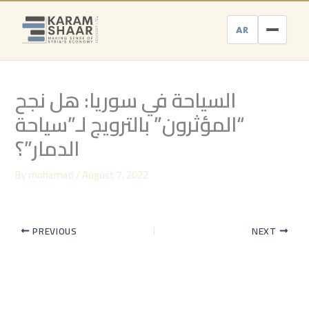
Skip
to
AR
content
السياحة في سوريا: هل نجح
“المؤثرون” بالترويج لـ”سياحة
الدمار”؟
By
mohamad
/
August 7, 2022
PREVIOUS
NEXT