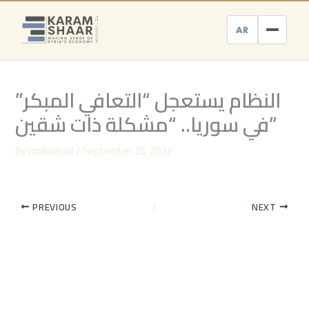
Skip
to
AR
content
النظام يستعجل “التعافي المبكر”
في سوريا.. “مشكلة ذات شقين”
By
mohamad
/
September 25, 2022
PREVIOUS
NEXT