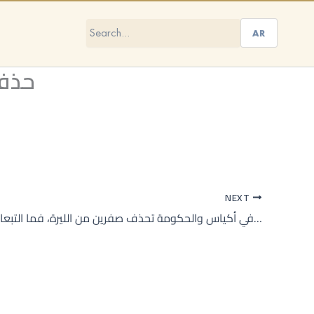
AR
حذف 
NEXT
سوريون يحملون نقودهم في أكياس والحكومة تحذف صفرين من الليرة، فما التبعات المتوقعة؟