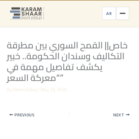
Skip
to
AR
content
خاص|| القمح السوري بين مطرقة
التكاليف وسندان الحكومة.. خبير
يكشف تفاصيل مهمة في
“معركة السعر”
By
Helen Hallaq
/
May 20, 2026
PREVIOUS
NEXT