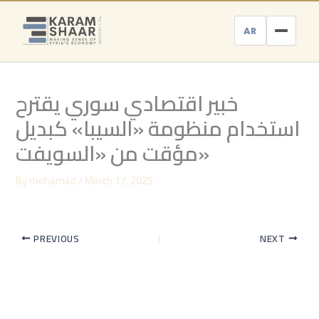
Skip
to
AR
content
خبير اقتصادي سوري يقترح
استخدام منظومة «السيبا» كبديل
مؤقت من «السويفت»
By
mohamad
/
March 17, 2025
PREVIOUS
NEXT