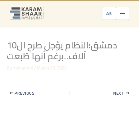
Skip
to
AR
content
دمشق:النظام يؤجل طرح ال10
آلاف..برغم أنها طُبعت
By
mohamad
/
March 25, 2022
PREVIOUS
NEXT