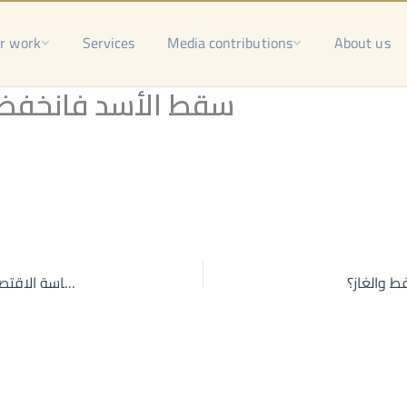
r work
Services
Media contributions
About us
سقط الأسد فانخفضت
ط والغاز؟
السياسة الاقتصادية السورية بظل حكومة تصريف الأعمال: التقشف الصارم