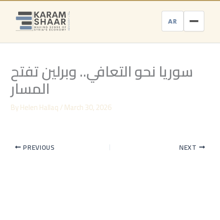
Skip
to
AR
content
سوريا نحو التعافي.. وبرلين تفتح
المسار
By
Helen Hallaq
/
March 30, 2026
PREVIOUS
NEXT