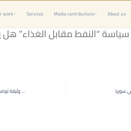
r work
Services
Media contributions
About us
سياسة “النفط مقابل الغذاء” هل 
تنفق عليهم الملايين.. وثيقة توضح أعداد السوريين الذين يتقاضون رواتب من أمريكا في سوريا