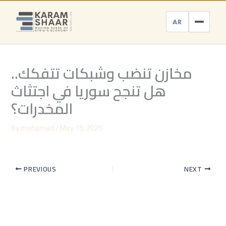
Skip
to
AR
content
مخازن تنضب وشبكات تتفكك..
هل تنجح سوريا في اجتثاث
المخدرات؟
By
mohamad
/
May 15, 2025
PREVIOUS
NEXT