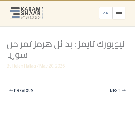
Skip
to
AR
content
نيويورك تايمز : بدائل هرمز تمر من
سوريا
By
Helen Hallaq
/
May 20, 2026
PREVIOUS
NEXT