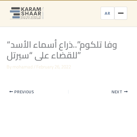
Skip
to
AR
content
“وفا تلكوم”..ذراع أسماء الأسد
للقضاء على “سيرتل”
By
mohamad
/
February 26, 2022
PREVIOUS
NEXT