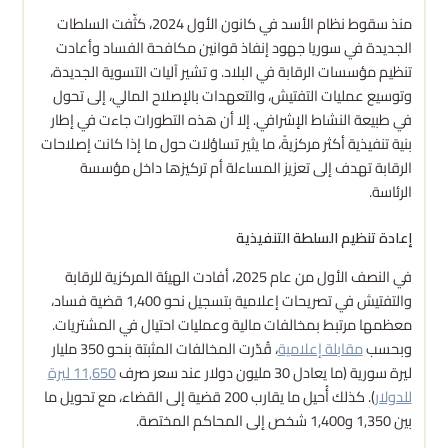
منذ سقوط نظام الأسد في كانون الأول 2024، كثّفت السلطات
الجديدة في سوريا جهود إنفاذ قوانين مكافحة الفساد وأعادت
تنظيم مؤسسات الرقابة في البلاد. و تشير آليات التسوية الجديدة،
وتوسيع عمليات التفتيش، والتعهدات بالإصلاح المالي، إلى تحول
في طبيعة النشاط الإشرافي. إلا أن هذه التطورات جاءت في إطار
بنية تنفيذية أكثر مركزيةً، ما يثير تساؤلات حول ما إذا كانت إصلاحات
الرقابة تهدف إلى تعزيز المساءلة أم تركيزها داخل مؤسسة
الرئاسة.
إعادة تنظيم السلطة التنفيذية
في النصف الأول من عام 2025، أفادت الهيئة المركزية للرقابة
والتفتيش في تصريحات إعلامية بتسجيل نحو 1,400 قضية فساد،
معظمها مرتبط بمخالفات مالية وعمليات احتيال في المشتريات.
وبحسب
مقابلة إعلامية
، قُدّرت المخالفات المثبتة بنحو 350 مليار
ليرة سورية (ما يعادل 30 مليون دولار عند سعر صرف
11,650 ليرة
للدولار
). كذلك أُحيل ما يقارب 200 قضية إلى القضاء، مع تحويل ما
بين 1,350 و1,400 شخص إلى المحاكم المختصة.