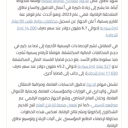
شهد نطاق عمل
الجهاز المركزي للرقابة المالية
توسعًا ملحوظًا
أيضًا، ما يشير إلى زيادة كبيرة في أعمال التدقيق واتساع نطاق
الملاحقة الرقابية. ففي عام 2023، وهو أحدث عام تتوفر عنه
تقارير رسمية، أعلن الجهاز عن تسجيل
مخالفات مالية بلغت 95 مليار
ليرة سورية
(حوالي 6.7 مليون دولار عند سعر صرف
14,200 ليرة
للدولار)
.
في المقابل، تشير الإحصاءات الرسمية الأخيرة إلى تصاعد كبير في
حجم المخالفات المالية المكتشفة. فوفقًا لأرقام رسمية نُشرت
منذ سقوط نظام الأسد، بلغ حجم قضايا الفساد المالي المكتشفة
نحو
527 مليار ليرة سورية
(حوالي 45.2 مليون دولار عند سعر صرف
11,650 ليرة للدولار
)، إلى جانب إلى قضايا أخرى.
تشمل مهام
الجهاز
تدقيق الحسابات العامة، ومراقبة الامتثال
المالي والإداري في الوزارات والمؤسسات العامة، وحماية الأموال
العامة. وخلال العام الماضي، وسّع الجهاز حضوره الرقمي عبر
موقعه الرسمي
، كما تم
تفعيل منصة للإبلاغ العام
تتيح تقديم
الشكاوى إلكترونيًا ونشر نتائج الرقابة. تعكس هذه الخطوات
محاولة لإضفاء الطابع المؤسسي على آليات الإبلاغ وتوسيع نطاق
الرقابة.