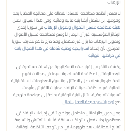
الإرهاب
لا تقتصر أنظمة مكافحة الفساد الفعالة على معالجة القضايا بعد
وقوعها، بل تشمل أيضًا بنية مالية وقائية. وفي هذا السياق، تمثل
هيئة مكافحة غسيل الأموال وتمويل الإرهاب
في سوريا إحدى
الركائز المؤسسية، غير أن الإطار الأوسع لمكافحة غسيل الأموال
وتمويل الإرهاب ما يزال غير مكتمل. وقد صرّح حاكم مصرف سوريا
المركزي بأن إعداد
استراتيجية وطنية شاملة في هذا المجال باتت
في مراحلها النهائية
.
يكشف التأخر في إقرار هذه الاستراتيجية عن ثغرات مستمرة في
البعد الوقائي لمكافحة الفساد، ولا سيما في مجالات تقييم
المخاطر، والإشراف على الامتثال، وتنسيق المعلومات الاستخباراتية
المالية. فبينما كثّفت هيئات الإنفاذ عمليات التفتيش وأبرمت
تسويات تفاوضية، لاتزال البنية الوقائية بحاجة إلى مواءمة منهجية
مع
توصيات مجموعة العمل المالي
.
ومن دون إطار امتثال متكامل وواضح، تبقى إجراءات الإنفاذ في
معظمها ردات فعل لانتهاكات سابقة. فآليات التفتيش والتسوية
تعالج المخالفات بعد ظهورها، في حين تهدف الأنظمة الوقائية