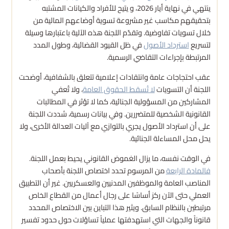
ينتهي في نهاية أيار 2026، و يتيح للأفراد والكيانات المشتبه
بتحقيقهم مكاسب غير مشروعة تسوية أوضاعهم المالية من
خلال تسويات تفاوضية. وتقدّم اللجنة هذه الآلية باعتبارها وسيلة
لتسريع
استرداد الأصول
في ظل القيود القضائية، وطول المدد
المرتبطة بإجراءات التقاضي الرسمية.
عقب احتجاجات عامة وانتقادات إعلامية تتعلق بالشفافية، أوضحت
اللجنة أن التسويات
لا تُسقط الحقوق العامة
، ولا تُعفي
المشاركين من المسؤولية الجنائية، كما لا تؤثر في المطالبات
القانونية الشخصية للمتضررين. وفي بيانات رسمية، شددت اللجنة
على أن استرداد الأصول يجري بالتوازي مع آليات العدالة الأخرى، ولا
يحل محل المساءلة الجنائية.
في الوقت نفسه، ما يزال الغموض القانوني يحيط بعمل اللجنة.
فالمادة الرابعة
من المرسوم تحدد اختصاص اللجنة بأصحاب
المناصب العامة والموظفين المدنيين والعسكريين. غير أن التطبيق
العملي حتى الآن ركز أساسًا على رجال أعمال من القطاع الخاص
مرتبطين بالنظام السابق. ويثير هذا التباين بين الاختصاص المحدد
قانوناً والجهات التي استهدفتها عملياً تساؤلات حول حدود تفسير