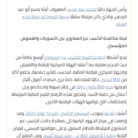
يرأس الجهاز حاليًا
محمد عمر قديد
، المعروف أيضًا باسم أبو عبد
الرحمن، والذي كان مرتبطًا سابقًا
بجبهة النصرة ثم بهيئة تحرير
الشام
.
لجنة مكافحة الكسب غير المشروع، بين التسويات والغموض
المؤسسي
تبدو أنشطة
لجنة مكافحة الكسب غير المشروع
أوسع نطاقاً من
حيث الحجم مقارنة بما أعلنته الهيئة المركزية للرقابة والتفتيش
والجهاز المركزي للرقابة المالية. فبحسب تقارير إعلامية، يخضع أكثر
من
900 شخص
حاليًا للملاحقة، كما جرى استرداد أصول تُقدّر
قيمتها
بنحو 800 مليون دولار
في إطار تسوية واحدة مع رجل
أعمال من حقبة الأسد. وتتجاوز هذه الأرقام القيم المالية المرتبطة
بالمخالفات التي توثقها الهيئات الرقابية الأخرى.
أُنشئت
اللجنة
بموجب
المرسوم الرئاسي رقم 13 لعام 2025
، وقد
وُضعت في مركز الجهود الرامية إلى معالجة حالات الكسب غير
المشروع المرتبطة بالنظام السابق. وعلى موقعها الرسمي، تعرض
اللجنة
برنامجاً للإفصاح الطوعي يمتد لستة أشهر
، ومن المقرر أن