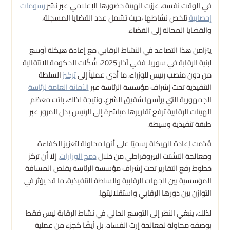
في الوقت نفسه، عززت الهيئة حضورها الإعلامي عبر نشر
رسومات
إحصائية
تلخص نشاطها ،حيث تشمل عدد القضايا المسجلة،
والقضايا المحالة إلى القضاء.
يتزامن هذا التصاعد في النشاط الرقابي مع إعادة هيكلة أوسع
لبنية الرقابة في سوريا. ففي آذار 2025، شُكّلت الحكومة الانتقالية
من دون منصب رئيس للوزراء، ما أدى عملياً إلى
تركيز
السلطة
التنفيذية تحت إشراف مؤسسة الرئاسة عبر
الأمانة العامة لرئاسة
الجمهورية التي يرأسها شقيق الشرع. ونتيجة لذلك، باتت معظم
الهيئات الرقابية ترفع تقاريرها مباشرة إلى الرئيس بدل المرور عبر
طبقة تنفيذية وسيطة.
قُدّمت إعادة الهيكلة رسميًا على أنها محاولة لتعزيز الكفاءة
ومعالجة التشتت البيروقراطي من خلال
دمج الوزارات
. إلا أن تركز
خطوط رفع التقارير تحت إشراف مؤسسة الرئاسة يقلص المسافة
المؤسسية بين الجهات الرقابية والسلطة التنفيذية، ما قد يؤثر في
التوازن بين دورها الرقابي واستقلاليتها.
لذلك، ينبغي النظر إلى التوسع الحالي في نشاط الرقابة ليس فقط
بوصفه محاولة لمعالجة إرث الفساد، بل أيضًا كجزء من عملية