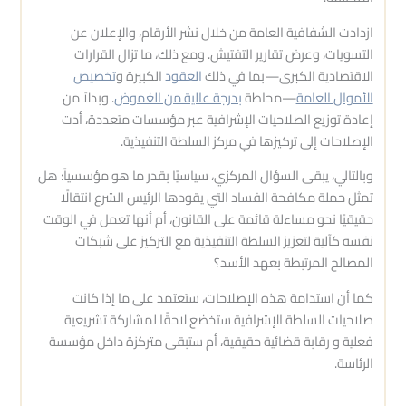
ازدادت الشفافية العامة من خلال نشر الأرقام، والإعلان عن
التسويات، وعرض تقارير التفتيش. ومع ذلك، ما تزال القرارات
الاقتصادية الكبرى—بما في ذلك
العقود
الكبيرة و
تخصيص
الأموال العامة
—محاطة
بدرجة عالية من الغموض
. وبدلاً من
إعادة توزيع الصلاحيات الإشرافية عبر مؤسسات متعددة، أدت
الإصلاحات إلى تركيزها في مركز السلطة التنفيذية.
وبالتالي، يبقى السؤال المركزي، سياسيًا بقدر ما هو مؤسسياً: هل
تمثل حملة مكافحة الفساد التي يقودها الرئيس الشرع انتقالًا
حقيقيًا نحو مساءلة قائمة على القانون، أم أنها تعمل في الوقت
نفسه كآلية لتعزيز السلطة التنفيذية مع التركيز على شبكات
المصالح المرتبطة بعهد الأسد؟
كما أن استدامة هذه الإصلاحات، ستعتمد على ما إذا كانت
صلاحيات السلطة الإشرافية ستخضع لاحقًا لمشاركة تشريعية
فعلية و رقابة قضائية حقيقية، أم ستبقى متركزة داخل مؤسسة
الرئاسة.