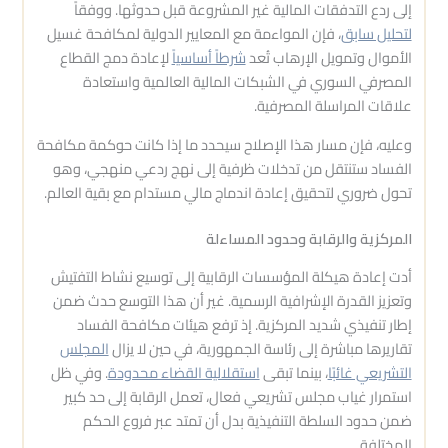
إلى ردع التدفقات المالية غير المشروعة قبل حدوثها. ووفقاً
لتحليل سابق
، فإن المواءمة مع المعايير الدولية لمكافحة غسيل
الأموال وتمويل الإرهاب تُعد
شرطاً أساسياً
لإعادة دمج القطاع
المصرفي السوري في الشبكات المالية العالمية واستعادة
علاقات المراسلة المصرفية.
وعليه، فإن مسار هذا الإصلاح سيحدد ما إذا كانت حوكمة مكافحة
الفساد ستنتقل من تدخلات ظرفية إلى نهج ردعي منهجي، وهو
تحول ضروري لتحقيق إعادة اندماج مالي مستدام مع بقية العالم.
المركزية والرقابة وحدود المساءلة
أدت إعادة هيكلة المؤسسات الرقابية إلى توسيع نشاط التفتيش
وتعزيز القدرة الإشرافية الرسمية. غير أن هذا التوسع حدث ضمن
إطار تنفيذي شديد المركزية. إذ ترفع هيئات مكافحة الفساد
تقاريرها مباشرة إلى رئاسة الجمهورية، في حين لا يزال
المجلس
التشريعي غائبًا
، بينما تبقى
استقلالية القضاء محدودة
. وفي ظل
استمرار غياب مجلس تشريعي فعال، تعمل الرقابة إلى حد كبير
ضمن حدود السلطة التنفيذية بدل أن تمتد عبر فروع الحكم
المختلفة.