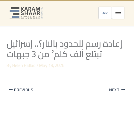
Skip
to
AR
content
إعادة رسم للحدود بالنار؟.. إسرائيل
تبتلع ألف كلم² من 3 جبهات
By
Helen Hallaq
/
May 19, 2026
PREVIOUS
NEXT